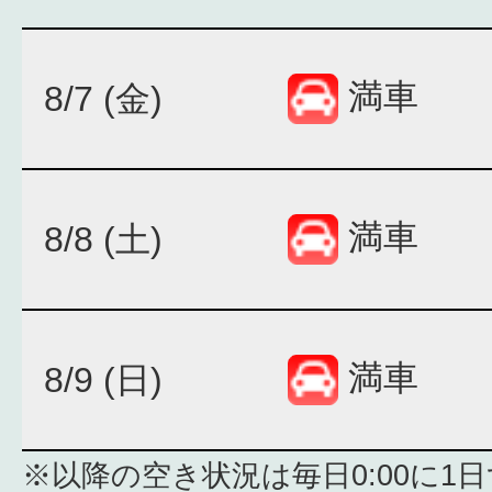
満車
8/7 (金)
満車
8/8 (土)
満車
8/9 (日)
※以降の空き状況は毎日0:00に1